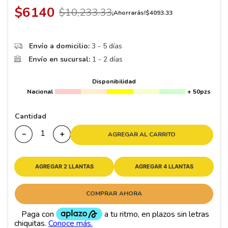
8
.
195
$
6140
$
10
,
233
.
33
¡Ahorrarás!
$
4093
.
33
9
.
265
10
175
.
Envío a domicilio:
3 - 5 días
Envío en sucursal:
1 - 2 días
Disponibilidad
Nacional
+ 50pzs
Cantidad
－
＋
AGREGAR AL CARRITO
AGREGAR 2 LLANTAS
AGREGAR 4 LLANTAS
COMPRAR AHORA