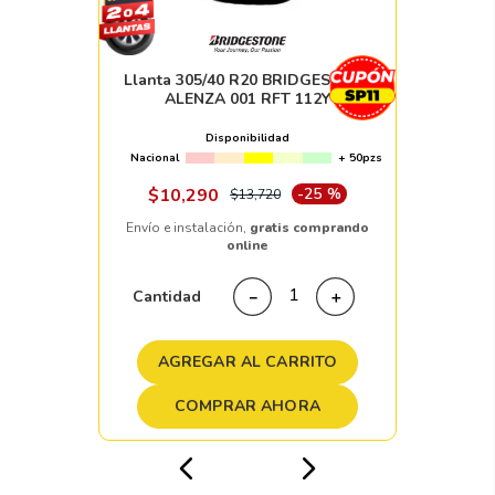
Llanta 305/40 R20 BRIDGESTONE
ALENZA 001 RFT 112Y
Disponibilidad
Nacional
+ 50pzs
$
10
,
290
-
25 %
$
13
,
720
Envío e instalación,
gratis comprando
online
Cantidad
－
＋
AGREGAR AL CARRITO
COMPRAR AHORA