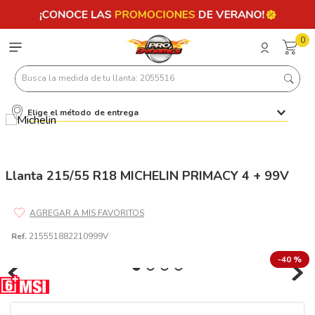
0
Busca la medida de tu llanta: 2055516
Elige el método de entrega
Términos más buscados
1
.
llantas 205 55 16
2
.
235
Llanta 215/55 R18 MICHELIN PRIMACY 4 + 99V
3
.
225
4
.
215
Ref.
215551882210999V
5
.
205
-
40 %
6
.
185
7
.
195 65 15