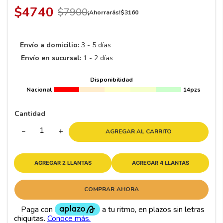
8
.
195 65 15
$
4740
$
7900
¡Ahorrarás!
$
3160
9
.
195
10
265
.
Envío a domicilio:
3 - 5 días
Envío en sucursal:
1 - 2 días
Disponibilidad
Nacional
14pzs
Cantidad
－
＋
AGREGAR AL CARRITO
AGREGAR 2 LLANTAS
AGREGAR 4 LLANTAS
COMPRAR AHORA