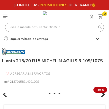
0
Busca la medida de tu llanta: 2055516
Elige el método de entrega
Términos más buscados
1
.
llantas 205 55 16
2
.
235
Llanta 215/70 R15 MICHELIN AGILIS 3 109/107S
3
.
225
4
.
215
Ref.
2157015821409109S
5
.
205
-
40 %
6
.
185
7
.
245