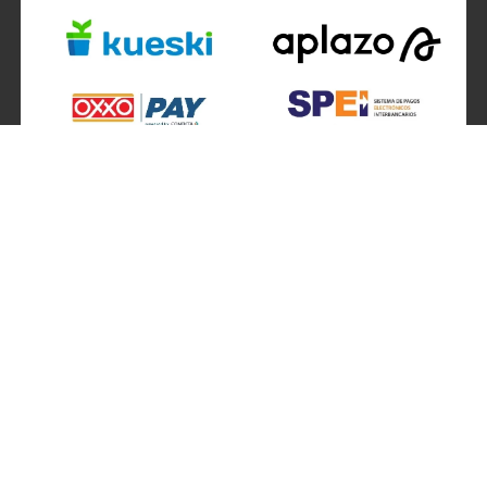
SÍGUENOS EN
ATENCIÓN A CLIENTES
Atención a clientes formulario
Localizador de sucursales
Información de sucursales
Contacto