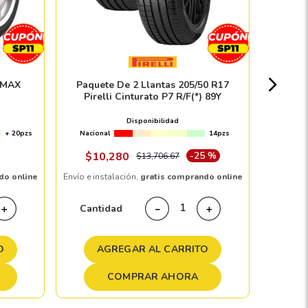
Nacion
ZMAX
Paquete De 2 Llantas 205/50 R17
Pirelli Cinturato P7 R/F(*) 89Y
$
Disponibilidad
+ 20pzs
Nacional
14pzs
Envío e in
$
10
,
280
-
25 %
$
13
,
706
.
67
do online
Envío e instalación,
gratis comprando online
Cant
Cantidad
＋
－
＋
A
O
AGREGAR AL CARRITO
COMPRAR AHORA