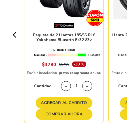
9V
+ 100pzs
Paquete de 2 Llantas 185/55 R16
Llanta
Yokohama Bluearth Es32 83v
%
Disponibilidad
Nacional
+ 100pzs
Nacio
ndo online
$
3780
-
30 %
$
5400
Envío e instalación,
gratis comprando online
Envío e i
＋
Cantidad
Can
－
＋
TO
AGREGAR AL CARRITO
COMPRAR AHORA