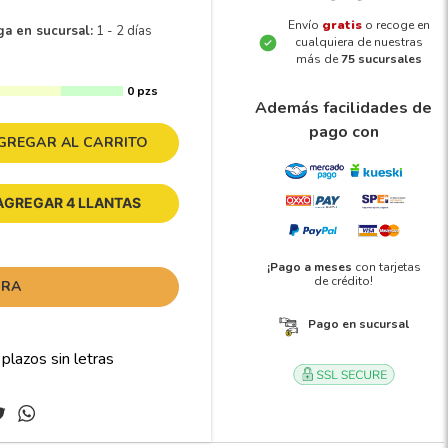
Envío
gratis
o recoge en
ga en sucursal:
1 - 2 días
cualquiera de nuestras
más de
75 sucursales
0 pzs
Además facilidades de
pago con
GREGAR AL CARRITO
AGREGAR 4 LLANTAS
¡Pago a meses
con tarjetas
de crédito!
ORA
Pago en sucursal