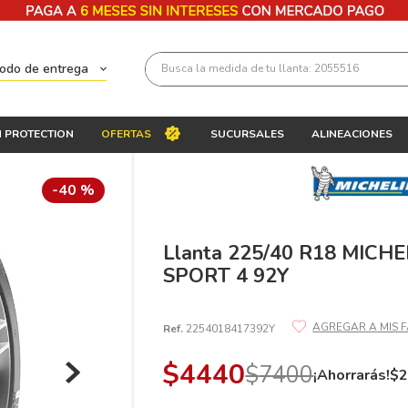
Busca la medida de tu llanta: 2055516
todo de entrega
Términos más buscados
 PROTECTION
OFERTAS
SUCURSALES
ALINEACIONES
1
.
llantas 205 55 16
2
.
235
-
40 %
3
.
225
4
.
215
Llanta 225/40 R18 MICHE
SPORT 4 92Y
5
.
205
6
.
185
Ref.
2254018417392Y
7
.
195 65 15
$
4440
$
7400
8
.
195
¡Ahorrarás!
$
9
.
265