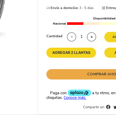
10
175
.
Envío a domicilio:
3 - 5 días
Entre
Disponibilidad
Nacional
Cantidad
－
＋
A
AGREGAR 2 LLANTAS
COMPRAR AH
Compartir en