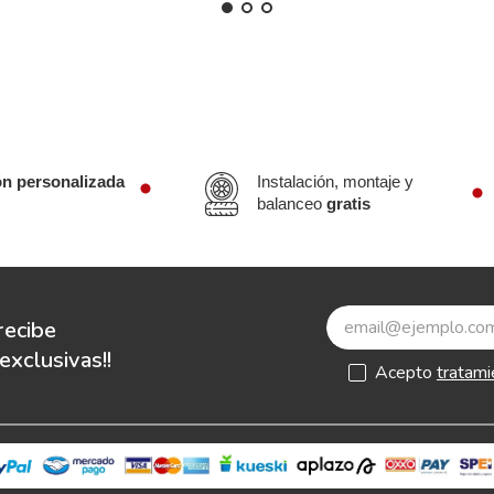
ón personalizada
Instalación, montaje y
balanceo
gratis
recibe
xclusivas!!
Acepto
tratami