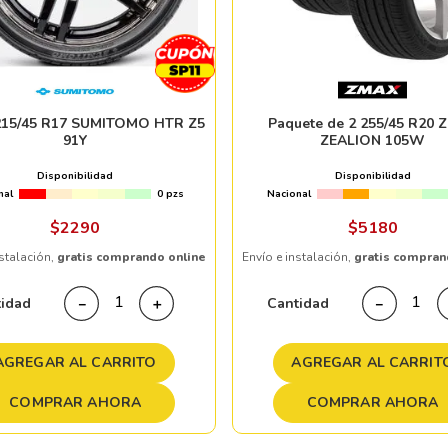
 215/45 R17 SUMITOMO HTR Z5
Paquete de 2 255/45 R20 
91Y
ZEALION 105W
Disponibilidad
Disponibilidad
nal
0 pzs
Nacional
$
2290
$
5180
nstalación,
gratis comprando online
Envío e instalación,
gratis compran
tidad
Cantidad
－
＋
－
AGREGAR AL CARRITO
AGREGAR AL CARRIT
COMPRAR AHORA
COMPRAR AHORA