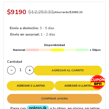
8
.
195 65 15
9
.
195
$
9190
$
12
,
253
.
33
¡Ahorrarás!
$
3063
.
33
10
265
.
Envío a domicilio:
3 - 5 días
Envío en sucursal:
1 - 2 días
Disponibilidad
Nacional
+ 50pzs
Cantidad
－
＋
AGREGAR AL CARRITO
AGREGAR 2 LLANTAS
AGREGAR 4 LLANTAS
COMPRAR AHORA