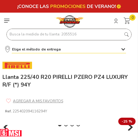
0
Busca la medida de tu llanta: 2055516
Elige el método de entrega
Términos más buscados
1
.
llantas 205 55 16
2
.
235
Llanta 225/40 R20 PIRELLI PZERO PZ4 LUXURY
R/F (*) 94Y
3
.
225
4
.
215
5
.
205
Ref.
225402094116294Y
6
.
185
-
25 %
7
.
245