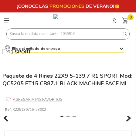
0
Busca la medida de tu llanta: 2055516
Elige el método de entrega
Términos más buscados
1
.
llantas 205 55 16
2
.
235
Paquete de 4 Rines 22X9 5-139.7 R1 SPORT Mod:
QC5205 ET15 CB87.1 BLACK MACHINE FACE MI
3
.
225
4
.
215
5
.
185
Ref.
R225139715-23002
6
.
205
7
.
245