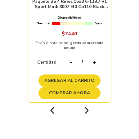
Paquete de 4 Rines 15x8 6-139.7 R1
Sport Mod: 8007 Et0 Cb110 Black
Machine Face Mi
Disponibilidad
Nacional
5pzs
$
7440
Envío e instalación,
gratis comprando
online
Cantidad
－
＋
AGREGAR AL CARRITO
COMPRAR AHORA