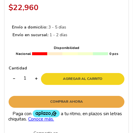
8
.
195 65 15
VER SIMULACIÓN DE RIN EN MI AUTO
9
.
195
$
22
,
960
10
265
.
Envío a domicilio:
3 - 5 días
Envío en sucursal:
1 - 2 días
Disponibilidad
Nacional
0 pzs
Cantidad
－
＋
AGREGAR AL CARRITO
COMPRAR AHORA