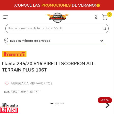
0
Busca la medida de tu llanta: 2055516
Elige el método de entrega
Términos más buscados
1
.
llantas 205 55 16
2
.
235
Llanta 235/70 R16 PIRELLI SCORPION ALL
TERRAIN PLUS 106T
3
.
225
4
.
215
5
.
185
Ref.
235701694810106T
6
.
205
-
25 %
7
.
245