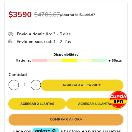
8
.
195 65 15
9
.
195
$
3590
$
4786
.
67
¡Ahorrarás!
$
1196
.
67
10
265
.
Envío a domicilio:
3 - 5 días
Envío en sucursal:
1 - 2 días
Disponibilidad
Nacional
+ 50pzs
Cantidad
－
＋
AGREGAR AL CARRITO
AGREGAR 2 LLANTAS
AGREGAR 4 LLANTAS
COMPRAR AHORA