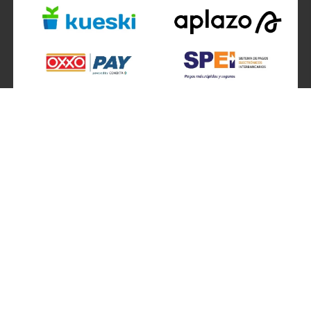
SÍGUENOS EN
ATENCIÓN A CLIENTES
Atención a clientes formulario
Localizador de sucursales
Información de sucursales