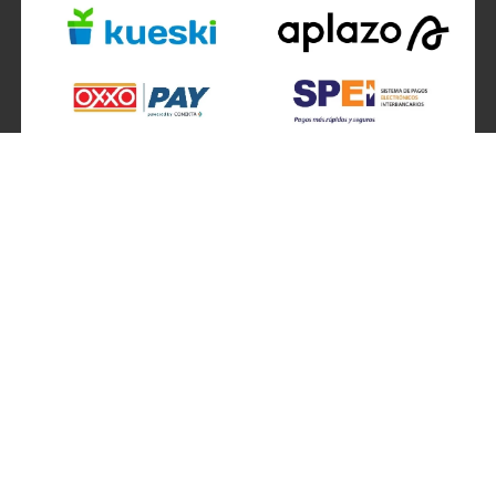
SÍGUENOS EN
ATENCIÓN A CLIENTES
Atención a clientes formulario
Localizador de sucursales
Información de sucursales