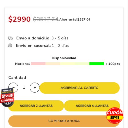
8
.
195 65 15
9
.
195
$
2990
$
3517
.
64
¡Ahorrarás!
$
527
.
64
10
265
.
Envío a domicilio:
3 - 5 días
Envío en sucursal:
1 - 2 días
Disponibilidad
Nacional
+ 100pzs
Cantidad
－
＋
AGREGAR AL CARRITO
AGREGAR 2 LLANTAS
AGREGAR 4 LLANTAS
COMPRAR AHORA