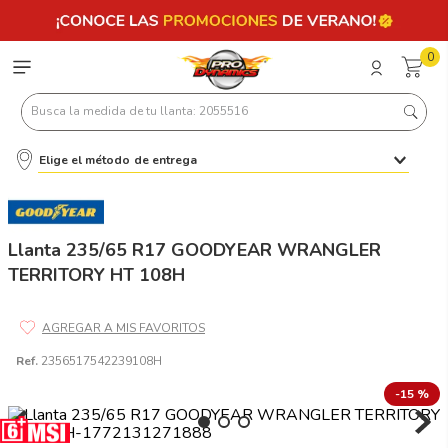
0
Busca la medida de tu llanta: 2055516
Elige el método de entrega
Términos más buscados
1
.
llantas 205 55 16
2
.
235
Llanta 235/65 R17 GOODYEAR WRANGLER
TERRITORY HT 108H
3
.
225
4
.
215
5
.
185
Ref.
2356517542239108H
6
.
205
-
15 %
7
.
245