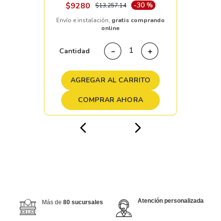
$
9280
-
30 %
$
13
,
257
.
14
Envío e instalación,
gratis comprando
online
Cantidad
－
＋
AGREGAR AL CARRITO
COMPRAR AHORA
Atención personalizada
Más de
80 sucursales