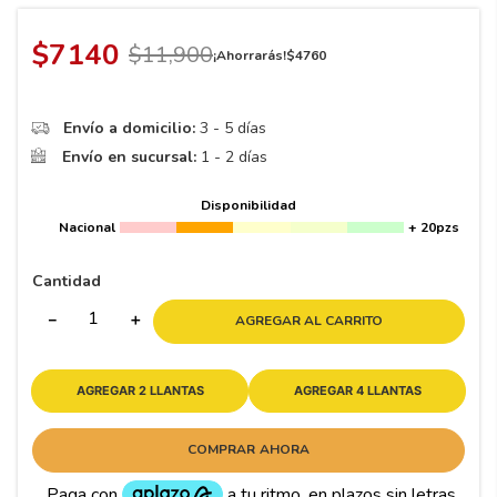
8
.
195 65 15
9
.
195
$
7140
$
11
,
900
¡Ahorrarás!
$
4760
10
175
.
Envío a domicilio:
3 - 5 días
Envío en sucursal:
1 - 2 días
Disponibilidad
Nacional
+ 20pzs
Cantidad
－
＋
AGREGAR AL CARRITO
AGREGAR 2 LLANTAS
AGREGAR 4 LLANTAS
COMPRAR AHORA