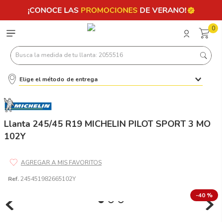
0
Busca la medida de tu llanta: 2055516
Elige el método de entrega
Términos más buscados
1
.
llantas 205 55 16
2
.
235
Llanta 245/45 R19 MICHELIN PILOT SPORT 3 MO
102Y
3
.
225
4
.
215
5
.
185
Ref.
245451982665102Y
6
.
205
-
40 %
7
.
245