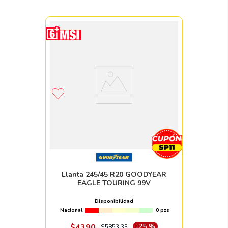
Llanta 245/45 R20 GOODYEAR
EAGLE TOURING 99V
Disponibilidad
Nacional
0 pzs
$
4390
-
25 %
$
5853
.
33