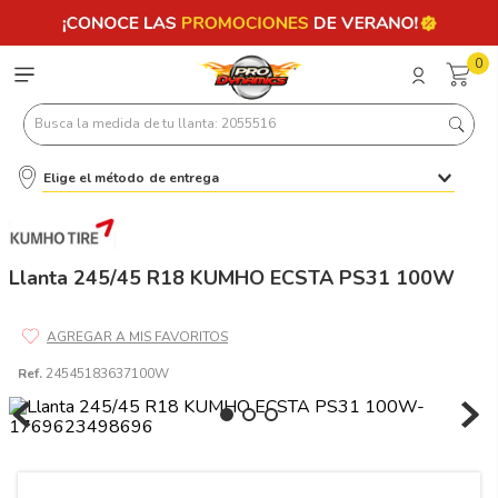
0
Busca la medida de tu llanta: 2055516
Elige el método de entrega
Términos más buscados
1
.
llantas 205 55 16
2
.
235
Llanta 245/45 R18 KUMHO ECSTA PS31 100W
3
.
225
4
.
215
Ref.
24545183637100W
5
.
205
6
.
185
7
.
245