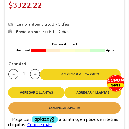
8
.
195 65 15
$
3322
.
22
9
.
195
10
265
.
Envío a domicilio:
3 - 5 días
Envío en sucursal:
1 - 2 días
Disponibilidad
Nacional
4pzs
Cantidad
－
＋
AGREGAR AL CARRITO
AGREGAR 2 LLANTAS
AGREGAR 4 LLANTAS
COMPRAR AHORA