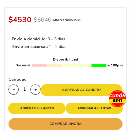
8
.
195
9
.
265
$
4530
$
6040
¡Ahorrarás!
$
1510
10
175
.
Envío a domicilio:
3 - 5 días
Envío en sucursal:
1 - 2 días
Disponibilidad
Nacional
+ 100pzs
Cantidad
－
＋
AGREGAR AL CARRITO
AGREGAR 2 LLANTAS
AGREGAR 4 LLANTAS
COMPRAR AHORA