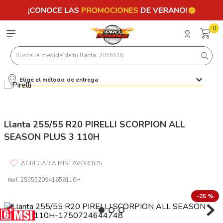
0
Busca la medida de tu llanta: 2055516
Elige el método de entrega
Términos más buscados
1
.
llantas 205 55 16
2
.
235
Llanta 255/55 R20 PIRELLI SCORPION ALL
SEASON PLUS 3 110H
3
.
225
4
.
215
5
.
205
Ref.
2555520941659110H
6
.
185
-
25 %
7
.
195 65 15