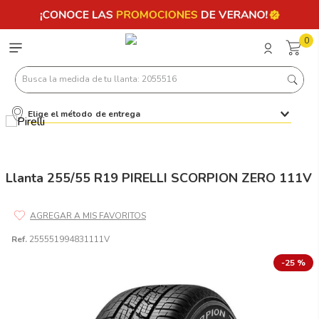
0
Busca la medida de tu llanta: 2055516
Elige el método de entrega
Términos más buscados
1
.
llantas 205 55 16
2
.
235
Llanta 255/55 R19 PIRELLI SCORPION ZERO 111V
3
.
225
4
.
215
Ref.
255551994831111V
5
.
185
-
25 %
6
.
205
7
.
245