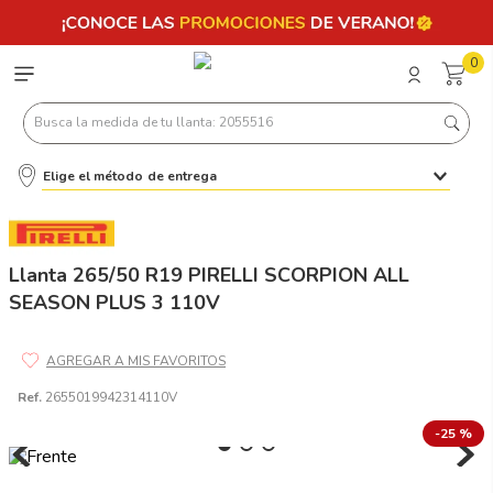
0
Busca la medida de tu llanta: 2055516
Elige el método de entrega
Términos más buscados
1
.
llantas 205 55 16
2
.
235
Llanta 265/50 R19 PIRELLI SCORPION ALL
SEASON PLUS 3 110V
3
.
225
4
.
215
5
.
185
Ref.
2655019942314110V
6
.
205
-
25 %
7
.
245