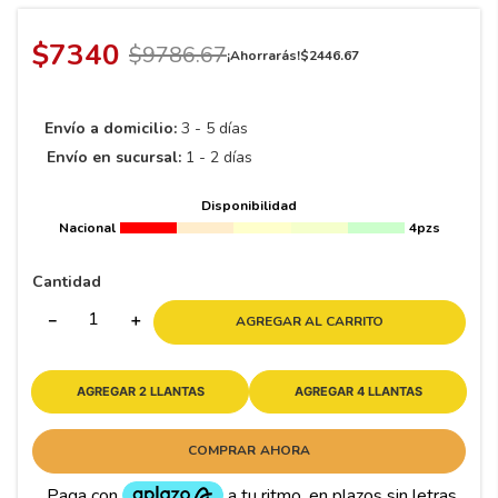
8
.
195 65 15
9
.
195
$
7340
$
9786
.
67
¡Ahorrarás!
$
2446
.
67
10
265
.
Envío a domicilio:
3 - 5 días
Envío en sucursal:
1 - 2 días
Disponibilidad
Nacional
4pzs
Cantidad
－
＋
AGREGAR AL CARRITO
AGREGAR 2 LLANTAS
AGREGAR 4 LLANTAS
COMPRAR AHORA