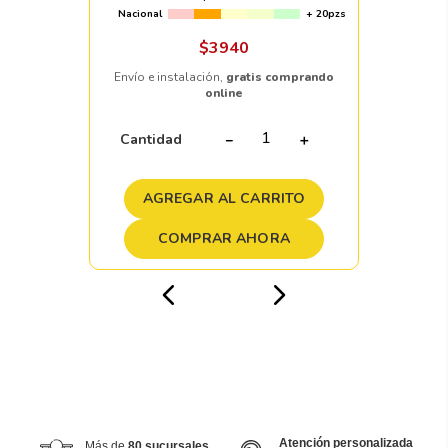
Nacional
+ 20pzs
$
3940
Envío e instalación,
gratis comprando
online
Cantidad
－
＋
AGREGAR AL CARRITO
COMPRAR AHORA
Atención personalizada
Más de
80 sucursales