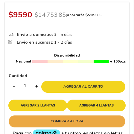
8
.
195 65 15
9
.
195
$
9590
$
14
,
753
.
85
¡Ahorrarás!
$
5163
.
85
10
265
.
Envío a domicilio:
3 - 5 días
Envío en sucursal:
1 - 2 días
Disponibilidad
Nacional
+ 100pzs
Cantidad
－
＋
AGREGAR AL CARRITO
AGREGAR 2 LLANTAS
AGREGAR 4 LLANTAS
COMPRAR AHORA