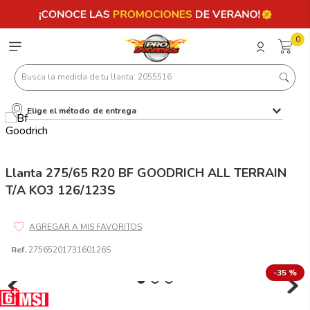
0
Busca la medida de tu llanta: 2055516
Elige el método de entrega
Términos más buscados
1
.
llantas 205 55 16
2
.
235
Llanta 275/65 R20 BF GOODRICH ALL TERRAIN
T/A KO3 126/123S
3
.
225
4
.
215
5
.
205
Ref.
2756520173160126S
6
.
185
-
35 %
7
.
245