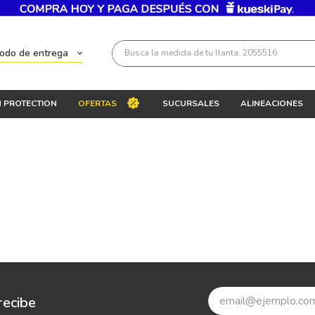
Busca la medida de tu llanta: 2055516
todo de entrega
Términos más buscados
 PROTECTION
OFERTAS
SUCURSALES
ALINEACIONES
1
.
llantas 205 55 16
2
.
235
3
.
225
4
.
215
5
.
185
6
.
205
7
.
245
8
.
195 65 15
recibe
9
.
195