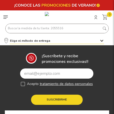
0
Busca la medida de tu llanta: 2055516
Elige el método de entrega
Términos más buscados
1
.
llantas 205 55 16
¡Suscríbete y recibe
promociones exclusivas!!
2
.
235
3
.
225
4
.
215
Acepto
tratamiento de datos personales
5
.
205
6
.
185
SUSCRIBIRME
7
.
245