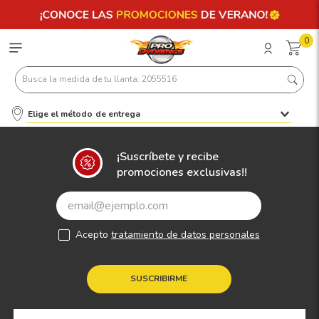
0
Busca la medida de tu llanta: 2055516
Elige el método de entrega
Términos más buscados
1
.
llantas 205 55 16
¡Suscríbete y recibe
promociones exclusivas!!
2
.
235
3
.
225
4
.
215
Acepto
tratamiento de datos personales
5
.
185
6
.
205
SUSCRIBIRME
7
.
245