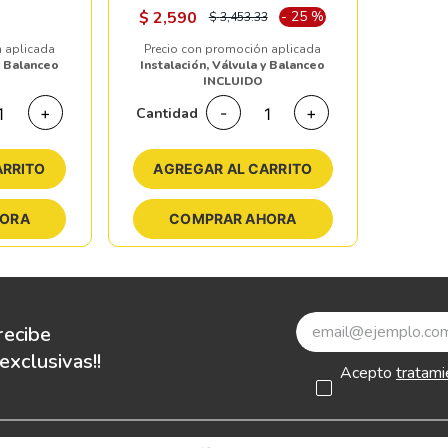
$
2,590
-
25
%
$
3,453.33
 aplicada
Precio con promoción aplicada
y Balanceo
Instalación, Válvula y Balanceo
INCLUIDO
+
-
+
Cantidad
ARRITO
AGREGAR AL CARRITO
HORA
COMPRAR AHORA
recibe
xclusivas!!
Acepto
tratami