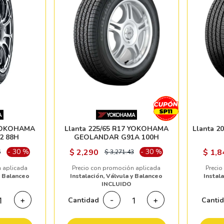
 YOKOHAMA
Llanta 225/65 R17 YOKOHAMA
Llanta 2
2 88H
GEOLANDAR G91A 100H
-
30
%
$
2,290
-
30
%
$
1,8
6
$
3,271.43
 aplicada
Precio con promoción aplicada
Precio
y Balanceo
Instalación, Válvula y Balanceo
Instal
INCLUIDO
+
-
+
Cantidad
Canti