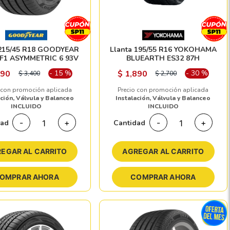
 215/45 R18 GOODYEAR
Llanta 195/55 R16 YOKOHAMA
F1 ASYMMETRIC 6 93V
BLUEARTH ES32 87H
890
-
15
%
$
1,890
-
30
%
$
3,400
$
2,700
 con promoción aplicada
Precio con promoción aplicada
ación, Válvula y Balanceo
Instalación, Válvula y Balanceo
INCLUIDO
INCLUIDO
-
+
-
+
dad
Cantidad
EGAR AL CARRITO
AGREGAR AL CARRITO
OMPRAR AHORA
COMPRAR AHORA