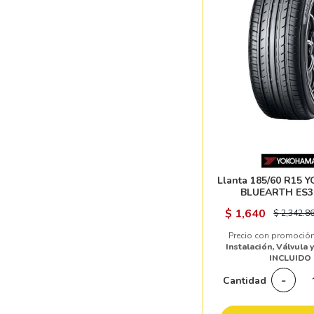
Llanta 185/60 R15
BLUEARTH ES3
$
1,640
$
2,342.8
Precio con promoción
Instalación, Válvula 
INCLUIDO
-
Cantidad