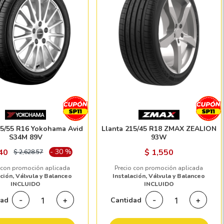
05/55 R16 Yokohama Avid
Llanta 215/45 R18 ZMAX ZEALION
S34M 89V
93W
40
-
30
%
$
1,550
$
2,628.57
 con promoción aplicada
Precio con promoción aplicada
ación, Válvula y Balanceo
Instalación, Válvula y Balanceo
INCLUIDO
INCLUIDO
-
+
-
+
dad
Cantidad