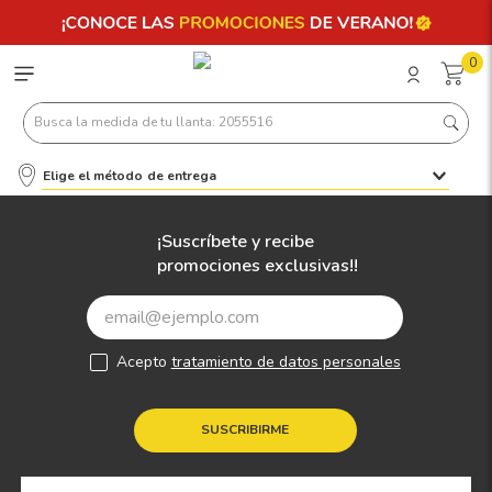
0
Busca la medida de tu llanta: 2055516
Elige el método de entrega
Términos más buscados
1
.
llantas 205 55 16
¡Suscríbete y recibe
promociones exclusivas!!
2
.
235
3
.
225
4
.
215
Acepto
tratamiento de datos personales
5
.
205
6
.
185
SUSCRIBIRME
7
.
245