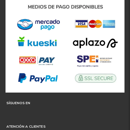
8
.
195 65 15
9
.
195
10
265
.
SÍGUENOS EN
ATENCIÓN A CLIENTES