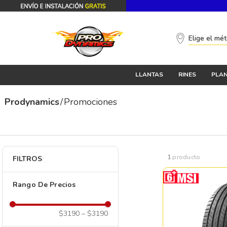
Elige el mé
LLANTAS
RINES
PLAN
Promociones
1
producto
FILTROS
Rango De Precios
$3190
–
$3190