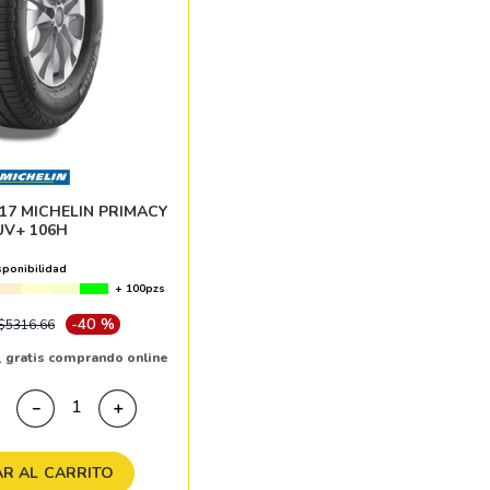
10
265
.
 R17 MICHELIN PRIMACY
UV+ 106H
sponibilidad
+ 100pzs
-
40 %
$
5316
.
66
,
gratis comprando online
－
＋
R AL CARRITO