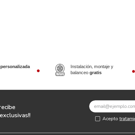
 personalizada
Instalación, montaje y
balanceo
gratis
recibe
xclusivas!!
Acepto
tratami