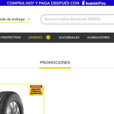
Busca la medida de tu llanta: 2055516
todo de entrega
Términos más buscados
 PROTECTION
OFERTAS
SUCURSALES
ALINEACIONES
1
.
llantas 205 55 16
2
.
235
3
.
225
PROMOCIONES
4
.
215
5
.
205
6
.
185
7
.
245
8
.
195 65 15
9
.
195