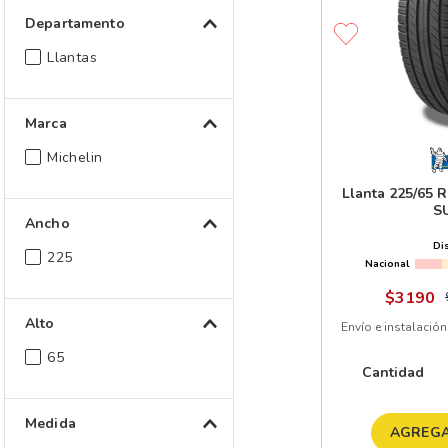
Departamento
Llantas
Marca
Michelin
Llanta 225/65
S
Ancho
Di
225
Nacional
$
3190
Alto
Envío e instalación
65
Cantidad
Medida
AGREGA