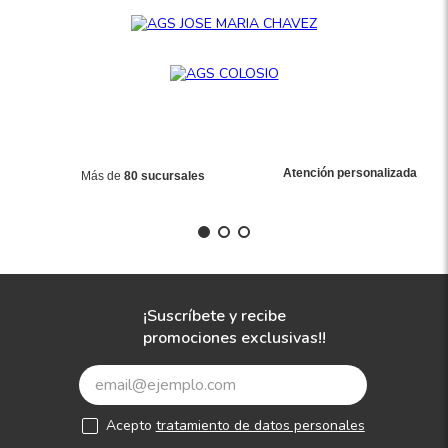
8
.
195
9
.
265
10
175
.
Atención personalizada
Más de
80 sucursales
¡Suscríbete y recibe
promociones exclusivas!!
Acepto
tratamiento de datos personales