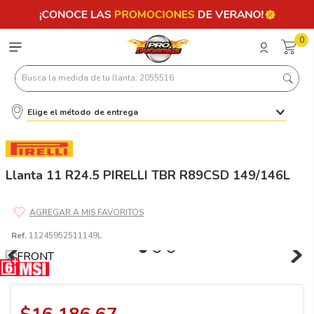
0
Busca la medida de tu llanta: 2055516
Elige el método de entrega
Términos más buscados
1
.
llantas 205 55 16
2
.
235
Llanta 11 R24.5 PIRELLI TBR R89CSD 149/146L
3
.
225
4
.
215
Ref.
11245952511149L
5
.
205
6
.
185
7
.
245