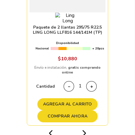
Paquete de 2 llantas 295/75 R22.5
LING LONG LLF816 144/141M (TP)
Disponibilidad
Nacional
+ 20pzs
$
10
,
880
Envío e instalación,
gratis comprando
online
Cantidad
－
＋
AGREGAR AL CARRITO
COMPRAR AHORA