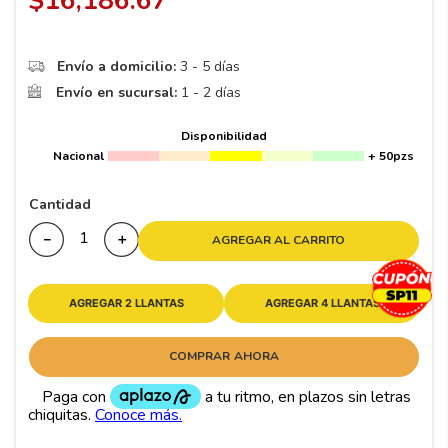
$
16
,
186
.
67
8
.
195 65 15
9
.
195
Envío a domicilio:
3 - 5 días
10
265
.
Envío en sucursal:
1 - 2 días
Disponibilidad
Nacional
+ 50pzs
Cantidad
－
＋
AGREGAR AL CARRITO
AGREGAR 2 LLANTAS
AGREGAR 4 LLANTAS
COMPRAR AHORA