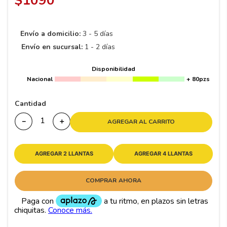
$
1090
8
.
195 65 15
9
.
195
Envío a domicilio:
3 - 5 días
10
265
.
Envío en sucursal:
1 - 2 días
Disponibilidad
Nacional
+ 80pzs
Cantidad
－
＋
AGREGAR AL CARRITO
AGREGAR 2 LLANTAS
AGREGAR 4 LLANTAS
COMPRAR AHORA