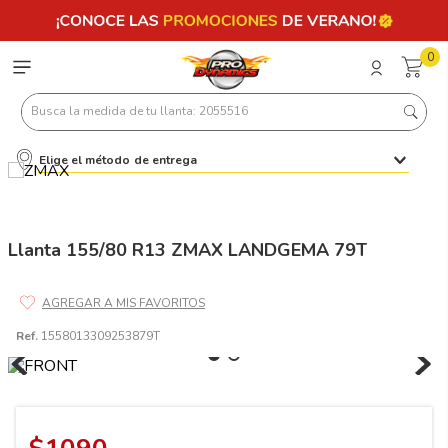
0
Busca la medida de tu llanta: 2055516
Elige el método de entrega
Términos más buscados
1
.
llantas 205 55 16
2
.
235
Llanta 155/80 R13 ZMAX LANDGEMA 79T
3
.
225
4
.
215
Ref.
1558013309253879T
5
.
185
6
.
205
7
.
245