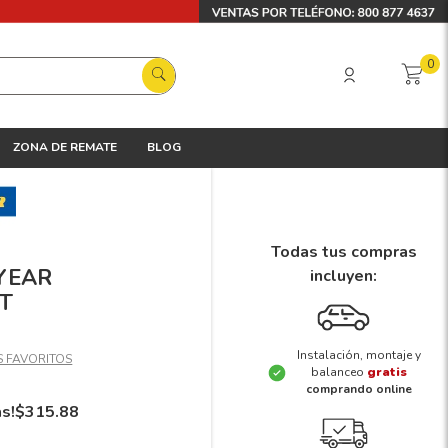
0
ZONA DE REMATE
BLOG
Todas tus compras
DYEAR
incluyen:
T
Instalación, montaje y
balanceo
gratis
comprando online
ás!
$
315
.
88