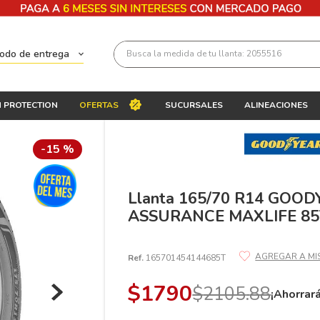
Busca la medida de tu llanta: 2055516
todo de entrega
Términos más buscados
 PROTECTION
OFERTAS
SUCURSALES
ALINEACIONES
1
.
llantas 205 55 16
2
.
235
-
15 %
3
.
225
4
.
215
Llanta 165/70 R14 GOO
ASSURANCE MAXLIFE 85
5
.
205
6
.
185
Ref.
165701454144685T
7
.
195 65 15
$
1790
$
2105
.
88
8
.
195
¡Ahorrar
9
.
265