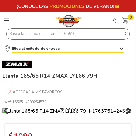
0
Busca la medida de tu llanta: 2055516
Elige el método de entrega
Términos más buscados
1
.
llantas 205 55 16
2
.
235
Llanta 165/65 R14 ZMAX LY166 79H
3
.
225
4
.
215
Ref.
1656514309254579H
5
.
205
6
.
185
7
.
195 65 15