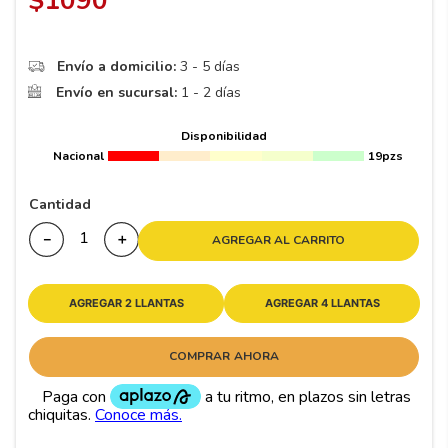
$
1090
8
.
195
9
.
265
Envío a domicilio:
3 - 5 días
10
175
.
Envío en sucursal:
1 - 2 días
Disponibilidad
Nacional
19pzs
Cantidad
－
＋
AGREGAR AL CARRITO
AGREGAR 2 LLANTAS
AGREGAR 4 LLANTAS
COMPRAR AHORA