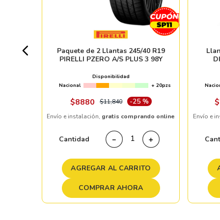
+ 20pzs
Paquete de 2 Llantas 245/40 R19
Lla
PIRELLI PZERO A/S PLUS 3 98Y
D
%
Disponibilidad
Nacional
+ 20pzs
Nacio
ndo online
$
8880
-
25 %
$
$
11
,
840
Envío e instalación,
gratis comprando online
Envío e i
＋
Cantidad
Can
－
＋
TO
AGREGAR AL CARRITO
COMPRAR AHORA