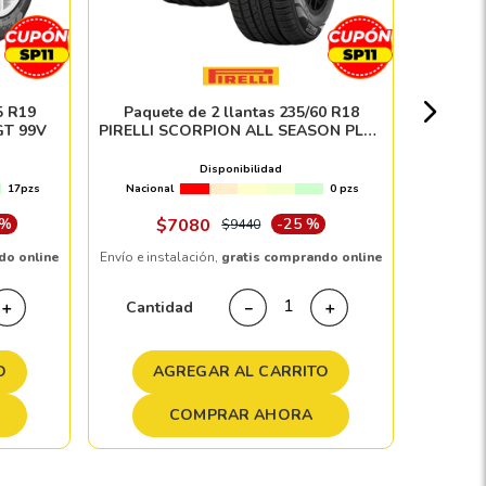
Nacion
5 R19
Paquete de 2 llantas 235/60 R18
T 99V
PIRELLI SCORPION ALL SEASON PLUS
3 107V
Disponibilidad
17pzs
Nacional
0 pzs
Envío e in
 %
$
7080
-
25 %
$
9440
do online
Envío e instalación,
gratis comprando online
Cant
Cantidad
＋
－
＋
A
O
AGREGAR AL CARRITO
COMPRAR AHORA