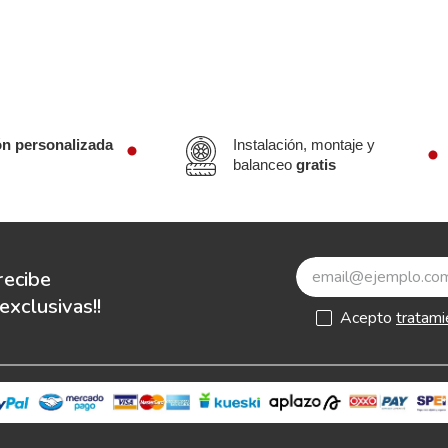
ón personalizada
Instalación, montaje y
balanceo
gratis
recibe
xclusivas!!
Acepto
tratami