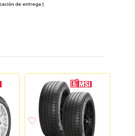
icación de entrega )
Llanta 