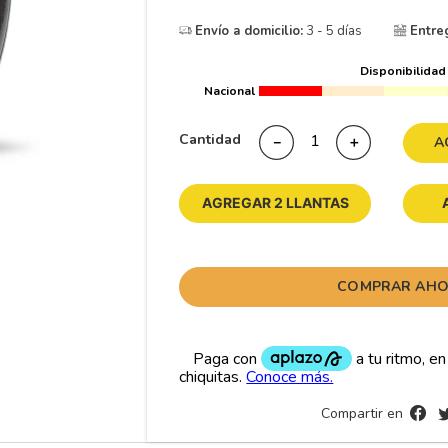
10
265
.
Envío a domicilio:
3 - 5 días
Entre
Disponibilidad
Nacional
Cantidad
－
＋
A
AGREGAR 2 LLANTAS
COMPRAR AH
Compartir en