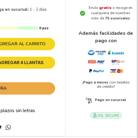
Envío
gratis
o recoge en
ga en sucursal:
1 - 2 días
cualquiera de nuestras
más de
75 sucursales
0 pzs
Además facilidades de
pago con
GREGAR AL CARRITO
AGREGAR 4 LLANTAS
¡Pago a meses
con tarjetas
de crédito!
ORA
Pago en sucursal