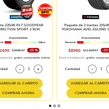
nta 225/45 R17 GOODYEAR
Paquete de 2 llantas 235/4
IRECTION SPORT 2 91W
YOKOHAMA AVID ASCEND G
Disponibilidad
Disponibilidad
nal
10pzs
Nacional
2690
-
25 %
$
8980
-
30
$
3586
.
67
$
12
,
828
.
57
nstalación,
gratis comprando online
Envío e instalación,
gratis compran
tidad
Cantidad
－
＋
－
AGREGAR AL CARRITO
AGREGAR AL CARRIT
COMPRAR AHORA
COMPRAR AHORA