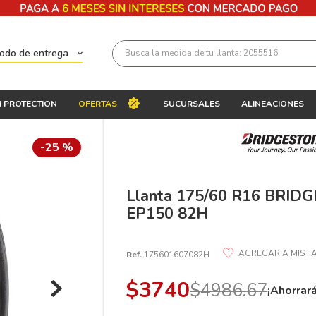
Busca la medida de tu llanta: 2055516
todo de entrega
Términos más buscados
 PROTECTION
OFERTAS
SUCURSALES
ALINEACIONES
1
.
llantas 205 55 16
2
.
235
-
25 %
3
.
225
4
.
215
Llanta 175/60 R16 BRID
EP150 82H
5
.
185
6
.
205
Ref.
175601607082H
7
.
245
$
3740
$
4986
.
67
8
.
195 65 15
¡Ahorrar
9
.
195