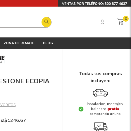
0
ZONA DE REMATE
BLOG
Todas tus compras
GESTONE ECOPIA
incluyen:
Instalación, montaje y
balanceo
gratis
comprando online
ás!
$
1246
.
67