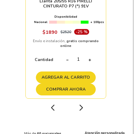
Llanta 205/55 R16 PIRELLI
CINTURATO P7 (*) 91V
Disponibilidad
Nacional
+ 100pzs
$
1890
-
25 %
$
2520
Envío e instalación,
gratis comprando
online
Cantidad
－
＋
AGREGAR AL CARRITO
COMPRAR AHORA
Atención personalizada
Más de
60 sucursales