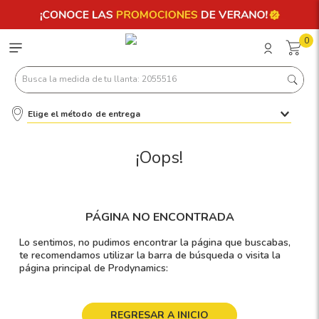
0
Busca la medida de tu llanta: 2055516
Elige el método de entrega
Términos más buscados
1
.
llantas 205 55 16
¡Oops!
2
.
235
3
.
225
PÁGINA NO ENCONTRADA
4
.
215
Lo sentimos, no pudimos encontrar la página que buscabas,
5
.
185
te recomendamos utilizar la barra de búsqueda o visita la
página principal de Prodynamics:
6
.
205
7
.
245
REGRESAR A INICIO