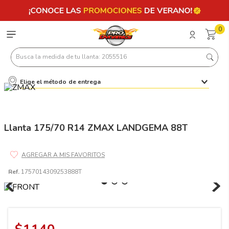
0
Busca la medida de tu llanta: 2055516
Elige el método de entrega
Términos más buscados
1
.
llantas 205 55 16
2
.
235
Llanta 175/70 R14 ZMAX LANDGEMA 88T
3
.
225
4
.
215
Ref.
1757014309253888T
5
.
205
6
.
185
7
.
245