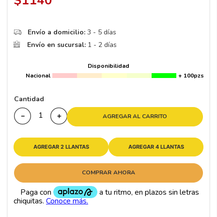
$
1140
8
.
195 65 15
9
.
195
Envío a domicilio:
3 - 5 días
10
265
.
Envío en sucursal:
1 - 2 días
Disponibilidad
Nacional
+ 100pzs
Cantidad
－
＋
AGREGAR AL CARRITO
AGREGAR 2 LLANTAS
AGREGAR 4 LLANTAS
COMPRAR AHORA