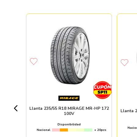
A202 88H
+ 50pzs
Llanta 235/55 R18 MIRAGE MR-HP 172
Llanta 
100V
Disponibilidad
Nacio
Nacional
+ 20pzs
ndo online