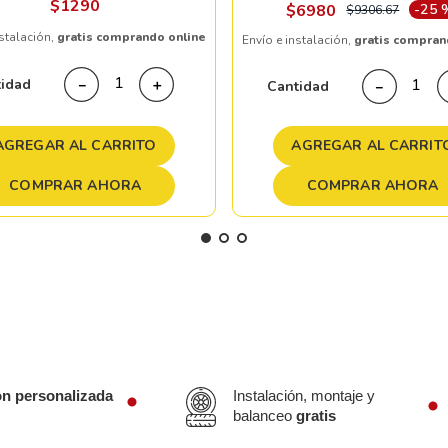
$
1290
$
6980
-
25 
$
9306
.
67
nstalación,
gratis comprando online
Envío e instalación,
gratis compran
tidad
－
＋
Cantidad
－
AGREGAR AL CARRITO
AGREGAR AL CARRIT
COMPRAR AHORA
COMPRAR AHORA
ón personalizada
Instalación, montaje y
balanceo
gratis