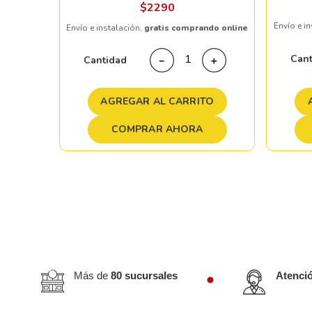
$
2290
Envío e i
Envío e instalación,
gratis comprando online
＋
Can
Cantidad
－
＋
TO
AGREGAR AL CARRITO
COMPRAR AHORA
Más de
80 sucursales
Atenci