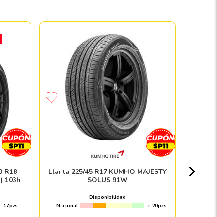
Llant
Nacion
0 R18
Llanta 225/45 R17 KUMHO MAJESTY
o) 103h
SOLUS 91W
Disponibilidad
17pzs
Nacional
+ 20pzs
Envío e in