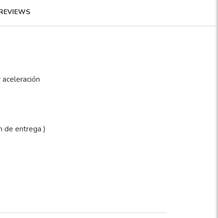
REVIEWS
 aceleración
n de entrega )