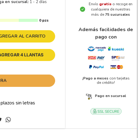
ga en sucursal:
1 - 2 días
Envío
gratis
o recoge en
cualquiera de nuestras
más de
75 sucursales
0 pzs
Además facilidades de
GREGAR AL CARRITO
pago con
AGREGAR 4 LLANTAS
¡Pago a meses
con tarjetas
ORA
de crédito!
Pago en sucursal