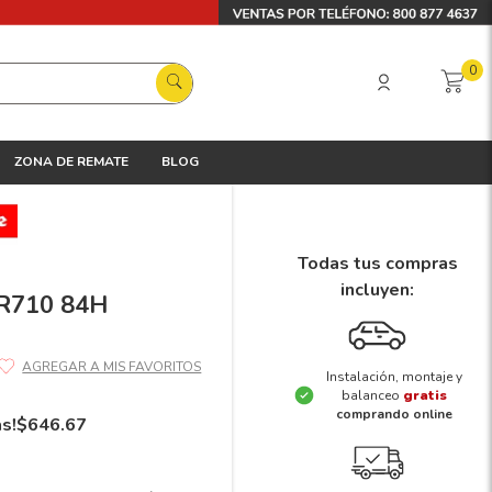
0
ZONA DE REMATE
BLOG
Todas tus compras
incluyen:
FR710 84H
Instalación, montaje y
balanceo
gratis
comprando online
ás!
$
646
.
67