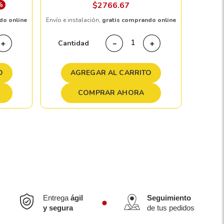
%
$
2766
.
67
do online
Envío e instalación,
gratis comprando online
Cant
Cantidad
＋
－
＋
A
O
AGREGAR AL CARRITO
COMPRAR AHORA
Entrega
ágil
Seguimiento
y segura
de tus pedidos