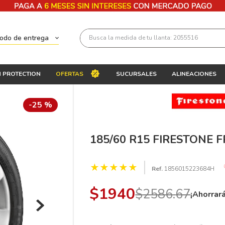
Busca la medida de tu llanta: 2055516
todo de entrega
Términos más buscados
 PROTECTION
OFERTAS
SUCURSALES
ALINEACIONES
1
.
llantas 205 55 16
2
.
235
-
25 %
3
.
225
4
.
215
185/60 R15 FIRESTONE 
5
.
205
★
★
★
★
★
Ref.
1856015223684H
6
.
185
7
.
245
$
1940
$
2586
.
67
¡Ahorrar
8
.
195 65 15
9
.
195