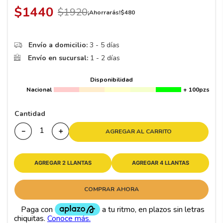
8
.
195 65 15
$
1440
$
1920
¡Ahorrarás!
$
480
9
.
195
10
265
.
Envío a domicilio:
3 - 5 días
Envío en sucursal:
1 - 2 días
Disponibilidad
Nacional
+ 100pzs
Cantidad
－
＋
AGREGAR AL CARRITO
AGREGAR 2 LLANTAS
AGREGAR 4 LLANTAS
COMPRAR AHORA