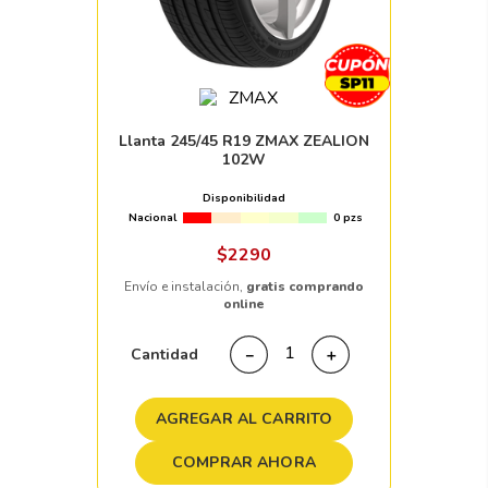
Llanta 245/45 R19 ZMAX ZEALION
102W
Disponibilidad
Nacional
0 pzs
$
2290
Envío e instalación,
gratis comprando
online
Cantidad
－
＋
AGREGAR AL CARRITO
COMPRAR AHORA