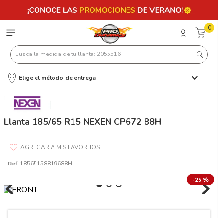
0
Busca la medida de tu llanta: 2055516
Elige el método de entrega
Términos más buscados
1
.
llantas 205 55 16
2
.
225
Llanta 185/65 R15 NEXEN CP672 88H
3
.
235
4
.
215
Ref.
18565158819688H
5
.
185
-
25 %
6
.
205
7
.
245