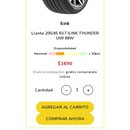
Ilink
Llanta 205/45 R17 ILINK THUNDER
U09 88W
Disponibilidad
Nacional
+ 20pzs
$
1690
Envío e instalación,
gratis comprando
online
Cantidad
－
＋
AGREGAR AL CARRITO
COMPRAR AHORA