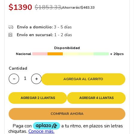
8
.
195 65 15
$
1390
$
1853
.
33
¡Ahorrarás!
$
463
.
33
9
.
195
10
265
.
Envío a domicilio:
3 - 5 días
Envío en sucursal:
1 - 2 días
Disponibilidad
Nacional
+ 20pzs
Cantidad
－
＋
AGREGAR AL CARRITO
AGREGAR 2 LLANTAS
AGREGAR 4 LLANTAS
COMPRAR AHORA