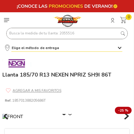
0
Busca la medida de tu llanta: 2055516
Elige el método de entrega
Términos más buscados
1
.
llantas 205 55 16
2
.
235
Llanta 185/70 R13 NEXEN NPRIZ SH9I 86T
3
.
225
4
.
215
Ref.
185701388205686T
5
.
205
-
25 %
6
.
185
7
.
245