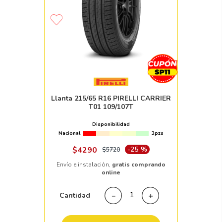
Llanta 215/65 R16 PIRELLI CARRIER
T01 109/107T
Disponibilidad
Nacional
3pzs
$
4290
-
25 %
$
5720
Envío e instalación,
gratis comprando
online
Cantidad
－
＋