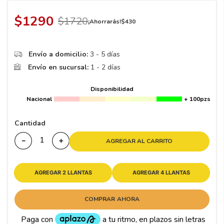
8
.
195 65 15
$
1290
9
.
195
$
1720
¡Ahorrarás!
$
430
10
265
.
Envío a domicilio:
3 - 5 días
Envío en sucursal:
1 - 2 días
Disponibilidad
Nacional
+ 100pzs
Cantidad
－
＋
AGREGAR AL CARRITO
AGREGAR 2 LLANTAS
AGREGAR 4 LLANTAS
COMPRAR AHORA