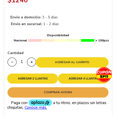
$
1240
8
.
195 65 15
9
.
195
Envío a domicilio:
3 - 5 días
10
175
.
Envío en sucursal:
1 - 2 días
Disponibilidad
Nacional
+ 100pzs
Cantidad
－
＋
AGREGAR AL CARRITO
AGREGAR 2 LLANTAS
AGREGAR 4 LLANTAS
COMPRAR AHORA