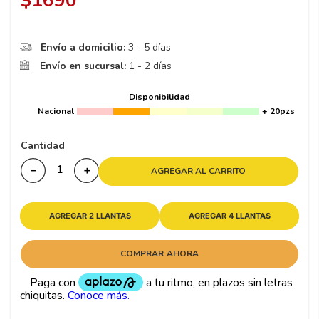
$
1690
8
.
195 65 15
9
.
195
Envío a domicilio:
3 - 5 días
10
265
.
Envío en sucursal:
1 - 2 días
Disponibilidad
Nacional
+ 20pzs
Cantidad
－
＋
AGREGAR AL CARRITO
AGREGAR 2 LLANTAS
AGREGAR 4 LLANTAS
COMPRAR AHORA