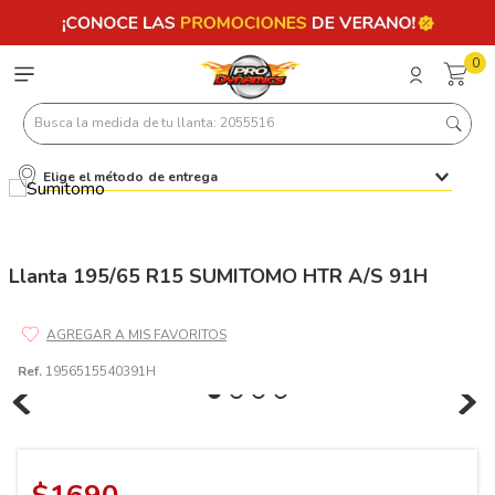
0
Busca la medida de tu llanta: 2055516
Elige el método de entrega
Términos más buscados
1
.
llantas 205 55 16
2
.
235
Llanta 195/65 R15 SUMITOMO HTR A/S 91H
3
.
225
4
.
215
Ref.
1956515540391H
5
.
185
6
.
205
7
.
245