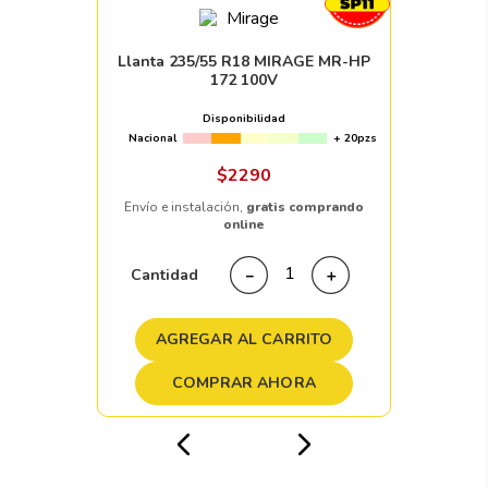
Llanta 235/55 R18 MIRAGE MR-HP
172 100V
Disponibilidad
Nacional
+ 20pzs
$
2290
Envío e instalación,
gratis comprando
online
Cantidad
－
＋
AGREGAR AL CARRITO
COMPRAR AHORA