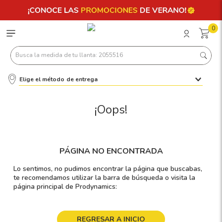
0
Busca la medida de tu llanta: 2055516
Elige el método de entrega
Términos más buscados
1
.
llantas 205 55 16
¡Oops!
2
.
235
3
.
225
PÁGINA NO ENCONTRADA
4
.
215
Lo sentimos, no pudimos encontrar la página que buscabas,
5
.
185
te recomendamos utilizar la barra de búsqueda o visita la
página principal de Prodynamics:
6
.
205
7
.
245
REGRESAR A INICIO