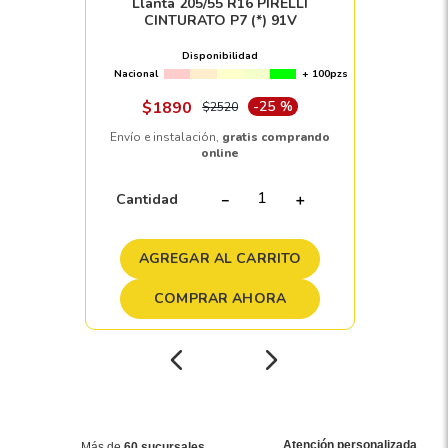
Llanta 205/55 R16 PIRELLI
CINTURATO P7 (*) 91V
Disponibilidad
Nacional
+ 100pzs
$
1890
-
25 %
$
2520
Envío e instalación,
gratis comprando
online
Cantidad
－
＋
AGREGAR AL CARRITO
COMPRAR AHORA
Atención personalizada
Más de
60 sucursales