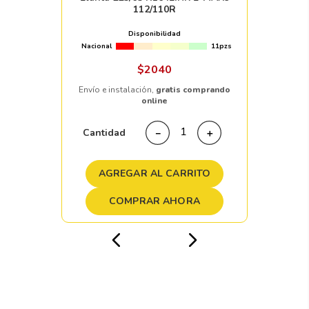
112/110R
Disponibilidad
Nacional
11pzs
$
2040
Envío e instalación,
gratis comprando
online
Cantidad
－
＋
AGREGAR AL CARRITO
COMPRAR AHORA