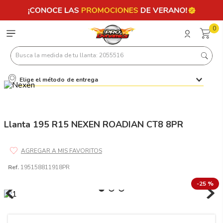
0
Busca la medida de tu llanta: 2055516
Elige el método de entrega
Términos más buscados
1
.
llantas 205 55 16
2
.
235
Llanta 195 R15 NEXEN ROADIAN CT8 8PR
3
.
225
4
.
215
Ref.
195158811918PR
5
.
185
-
25 %
6
.
205
7
.
245