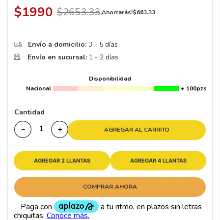
8
.
195 65 15
$
1990
$
2653
.
33
¡Ahorrarás!
$
663
.
33
9
.
195
10
265
.
Envío a domicilio:
3 - 5 días
Envío en sucursal:
1 - 2 días
Disponibilidad
Nacional
+ 100pzs
Cantidad
－
＋
AGREGAR AL CARRITO
AGREGAR 2 LLANTAS
AGREGAR 4 LLANTAS
COMPRAR AHORA