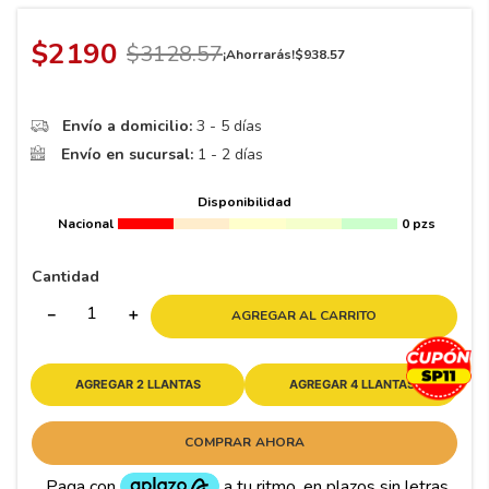
8
.
195 65 15
9
.
195
$
2190
$
3128
.
57
¡Ahorrarás!
$
938
.
57
10
175
.
Envío a domicilio:
3 - 5 días
Envío en sucursal:
1 - 2 días
Disponibilidad
Nacional
0 pzs
Cantidad
－
＋
AGREGAR AL CARRITO
AGREGAR 2 LLANTAS
AGREGAR 4 LLANTAS
COMPRAR AHORA