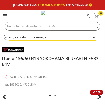
0
Busca la medida de tu llanta: 2055516
Elige el método de entrega
Términos más buscados
1
.
llantas 205 55 16
2
.
235
Llanta 195/50 R16 YOKOHAMA BLUEARTH ES32
84V
3
.
225
4
.
215
5
.
185
Ref.
195501614710184V
6
.
205
-
30 %
7
.
245