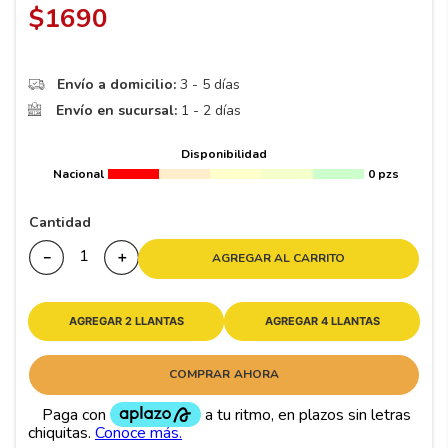
8
.
195
$
1690
9
.
265
10
175
.
Envío a domicilio:
3 - 5 días
Envío en sucursal:
1 - 2 días
Disponibilidad
Nacional
0 pzs
Cantidad
－
＋
AGREGAR AL CARRITO
AGREGAR 2 LLANTAS
AGREGAR 4 LLANTAS
COMPRAR AHORA