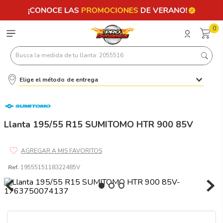
0
Busca la medida de tu llanta: 2055516
Elige el método de entrega
Términos más buscados
1
.
llantas 205 55 16
2
.
235
Llanta 195/55 R15 SUMITOMO HTR 900 85V
3
.
225
4
.
215
Ref.
1955515118322485V
5
.
205
6
.
185
7
.
195 65 15