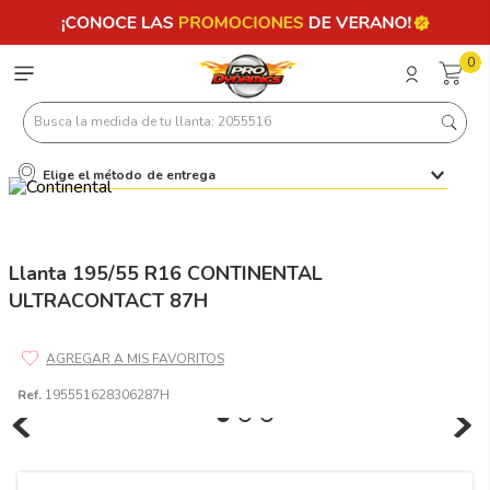
0
Busca la medida de tu llanta: 2055516
Elige el método de entrega
Términos más buscados
1
.
llantas 205 55 16
2
.
235
Llanta 195/55 R16 CONTINENTAL
ULTRACONTACT 87H
3
.
225
4
.
215
5
.
185
Ref.
195551628306287H
6
.
205
7
.
245