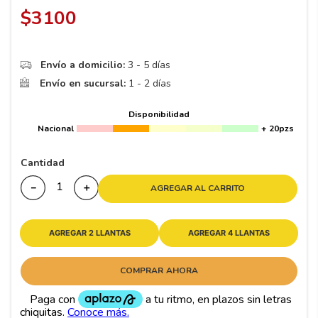
8
.
195 65 15
$
3100
9
.
195
10
265
.
Envío a domicilio:
3 - 5 días
Envío en sucursal:
1 - 2 días
Disponibilidad
Nacional
+ 20pzs
Cantidad
－
＋
AGREGAR AL CARRITO
AGREGAR 2 LLANTAS
AGREGAR 4 LLANTAS
COMPRAR AHORA