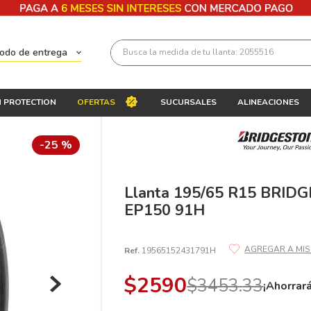
Busca la medida de tu llanta: 2055516
todo de entrega
Términos más buscados
 PROTECTION
OFERTAS
SUCURSALES
ALINEACIONES
1
.
llantas 205 55 16
2
.
235
-
25 %
3
.
225
4
.
215
Llanta 195/65 R15 BRID
EP150 91H
5
.
205
6
.
185
Ref.
19565152431791H
7
.
245
$
2590
$
3453
.
33
8
.
195 65 15
¡Ahorrar
9
.
195