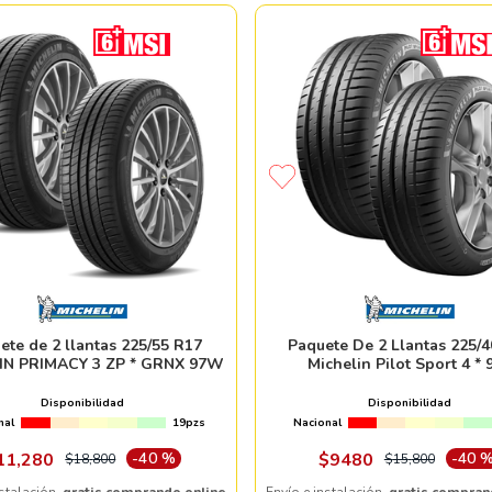
ete de 2 llantas 225/55 R17
Paquete De 2 Llantas 225/4
IN PRIMACY 3 ZP * GRNX 97W
Michelin Pilot Sport 4 * 
Disponibilidad
Disponibilidad
nal
19pzs
Nacional
11
,
280
-
40 %
$
9480
-
40 
$
18
,
800
$
15
,
800