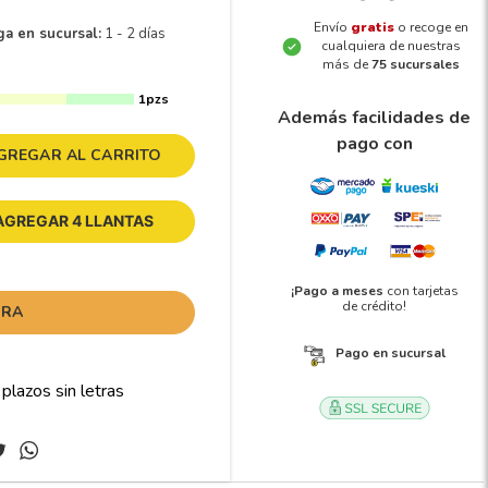
Envío
gratis
o recoge en
ga en sucursal:
1 - 2 días
cualquiera de nuestras
más de
75 sucursales
1pzs
Además facilidades de
pago con
GREGAR AL CARRITO
AGREGAR 4 LLANTAS
¡Pago a meses
con tarjetas
de crédito!
ORA
Pago en sucursal