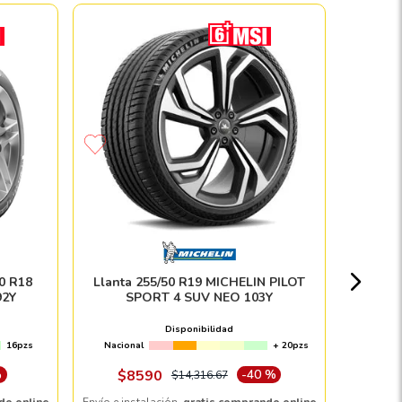
Llanta 
Nacion
0 R18
Llanta 255/50 R19 MICHELIN PILOT
92Y
SPORT 4 SUV NEO 103Y
Disponibilidad
16pzs
Nacional
+ 20pzs
Envío e in
%
$
8590
-
40 %
$
14
,
316
.
67