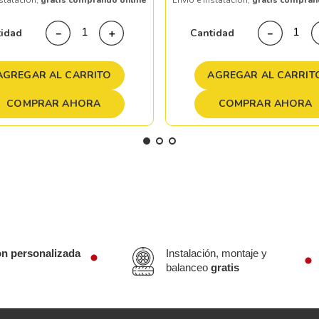
nstalación,
gratis comprando online
Envío e instalación,
gratis compran
tidad
Cantidad
－
＋
－
AGREGAR AL CARRITO
AGREGAR AL CARRIT
COMPRAR AHORA
COMPRAR AHORA
ón personalizada
Instalación, montaje y
balanceo
gratis