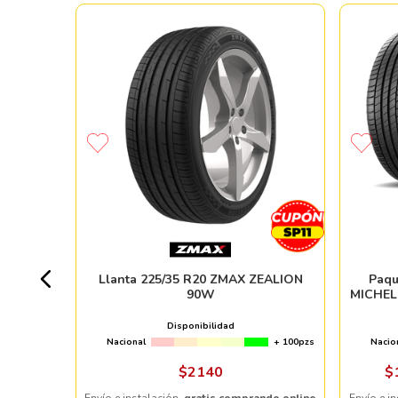
MO HTR
+ 50pzs
Llanta 225/35 R20 ZMAX ZEALION
Paqu
90W
MICHEL
Disponibilidad
Nacional
+ 100pzs
Nacio
ndo online
$
2140
$