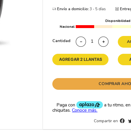
10
265
.
Envío a domicilio:
3 - 5 días
Entre
Disponibilidad
Nacional
Cantidad
－
＋
A
AGREGAR 2 LLANTAS
COMPRAR AH
Compartir en