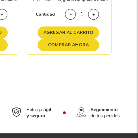
do online
Envío e instalación,
gratis comprando online
Cant
Cantidad
＋
－
＋
A
O
AGREGAR AL CARRITO
COMPRAR AHORA
Entrega
ágil
Seguimiento
y segura
de tus pedidos