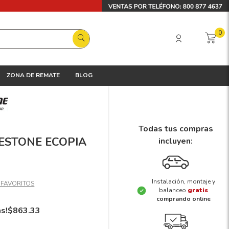
0
ZONA DE REMATE
BLOG
Todas tus compras
GESTONE ECOPIA
incluyen:
Instalación, montaje y
balanceo
gratis
comprando online
ás!
$
863
.
33