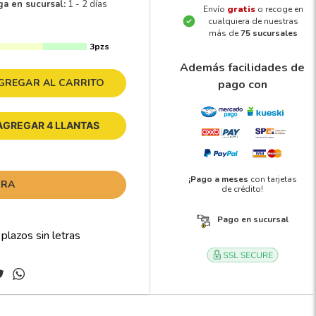
ga en sucursal:
1 - 2 días
Envío
gratis
o recoge en
cualquiera de nuestras
más de
75 sucursales
3pzs
Además facilidades de
GREGAR AL CARRITO
pago con
AGREGAR 4 LLANTAS
¡Pago a meses
con tarjetas
ORA
de crédito!
Pago en sucursal