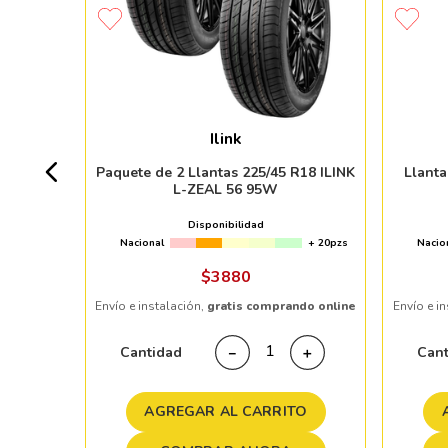
 SU-830
Ilink
+ 50pzs
Paquete de 2 Llantas 225/45 R18 ILINK
Llant
L-ZEAL 56 95W
Disponibilidad
Nacional
+ 20pzs
Nacio
ndo online
$
3880
Envío e instalación,
gratis comprando online
Envío e i
＋
Cantidad
Can
－
＋
TO
AGREGAR AL CARRITO