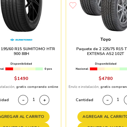
Toyo
a 195/60 R15 SUMITOMO HTR
Paquete de 2 225/75 R15 
900 88H
EXTENSA AS2 102T
Disponibilidad
Disponibilidad
nal
0 pzs
Nacional
$
1490
$
4780
nstalación,
gratis comprando online
Envío e instalación,
gratis compran
tidad
Cantidad
－
＋
－
AGREGAR AL CARRITO
AGREGAR AL CARRIT