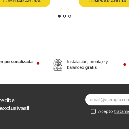
COMPRAR AHORA
COMPRAR AHORA
ón personalizada
Instalación, montaje y
balanceo
gratis
recibe
xclusivas!!
Acepto
tratami