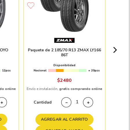
Paque
MIC
Nacion
TOYO
Paquete de 2 185/70 R13 ZMAX LY166
86T
$
1
Disponibilidad
12pzs
Nacional
+ 20pzs
Envío e in
$
2480
do online
Envío e instalación,
gratis comprando online
Cant
Cantidad
＋
－
＋
A
O
AGREGAR AL CARRITO