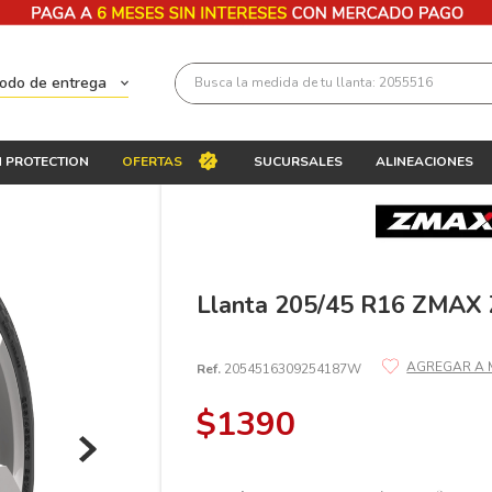
Busca la medida de tu llanta: 2055516
todo de entrega
Términos más buscados
 PROTECTION
OFERTAS
SUCURSALES
ALINEACIONES
1
.
llantas 205 55 16
2
.
235
3
.
225
4
.
215
Llanta 205/45 R16 ZMA
5
.
205
Ref.
2054516309254187W
6
.
185
7
.
245
$
1390
8
.
195 65 15
9
.
195