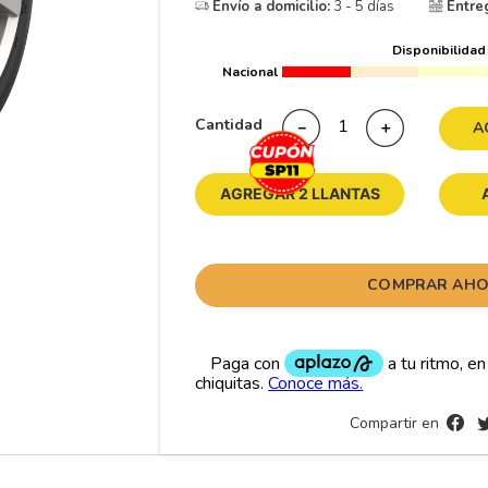
Envío a domicilio:
3 - 5 días
Entre
10
265
.
Disponibilidad
Nacional
Cantidad
－
＋
A
AGREGAR 2 LLANTAS
COMPRAR AH
Compartir en