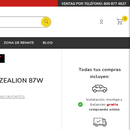
0
ZONA DE REMATE
BLOG
Todas tus compras
incluyen:
X ZEALION 87W
Instalación, montaje y
balanceo
gratis
comprando online