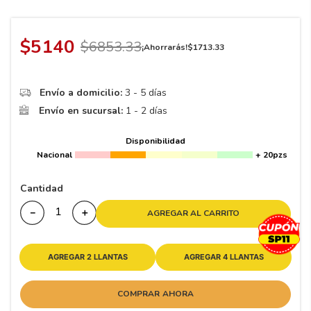
8
.
195 65 15
9
.
195
$
5140
$
6853
.
33
¡Ahorrarás!
$
1713
.
33
10
175
.
Envío a domicilio:
3 - 5 días
Envío en sucursal:
1 - 2 días
Disponibilidad
Nacional
+ 20pzs
Cantidad
－
＋
AGREGAR AL CARRITO
AGREGAR 2 LLANTAS
AGREGAR 4 LLANTAS
COMPRAR AHORA