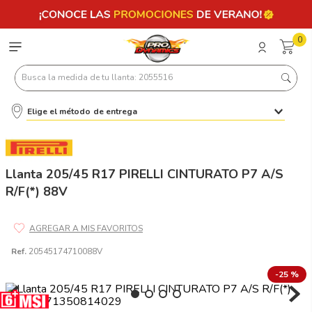
0
Busca la medida de tu llanta: 2055516
Elige el método de entrega
Términos más buscados
1
.
llantas 205 55 16
2
.
235
Llanta 205/45 R17 PIRELLI CINTURATO P7 A/S
R/F(*) 88V
3
.
225
4
.
215
5
.
185
Ref.
20545174710088V
6
.
205
-
25 %
7
.
245