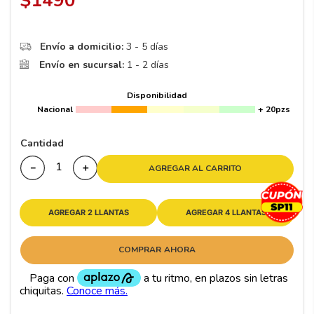
$
1490
8
.
195 65 15
9
.
195
Envío a domicilio:
3 - 5 días
10
265
.
Envío en sucursal:
1 - 2 días
Disponibilidad
Nacional
+ 20pzs
Cantidad
－
＋
AGREGAR AL CARRITO
AGREGAR 2 LLANTAS
AGREGAR 4 LLANTAS
COMPRAR AHORA