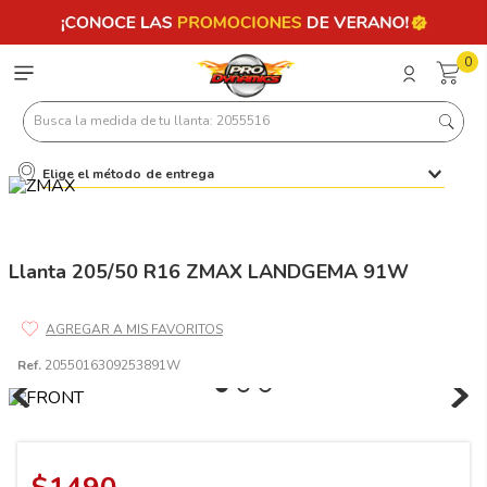
0
Busca la medida de tu llanta: 2055516
Elige el método de entrega
Términos más buscados
1
.
llantas 205 55 16
2
.
235
Llanta 205/50 R16 ZMAX LANDGEMA 91W
3
.
225
4
.
215
Ref.
2055016309253891W
5
.
185
6
.
205
7
.
245