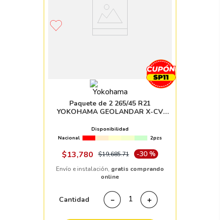
Paquete de 2 265/45 R21
YOKOHAMA GEOLANDAR X-CV
G057 104W
Disponibilidad
Nacional
2pzs
$
13
,
780
-
30 %
$
19
,
685
.
71
Envío e instalación,
gratis comprando
online
Cantidad
－
＋