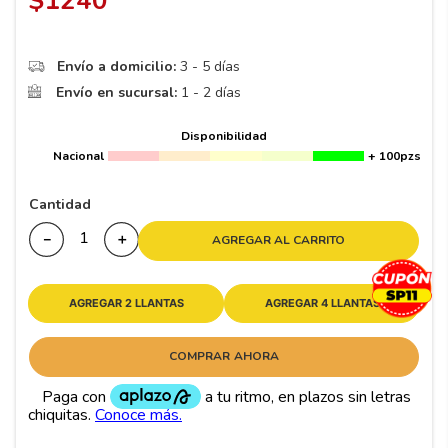
$
1240
8
.
195 65 15
9
.
195
Envío a domicilio:
3 - 5 días
10
265
.
Envío en sucursal:
1 - 2 días
Disponibilidad
Nacional
+ 100pzs
Cantidad
－
＋
AGREGAR AL CARRITO
AGREGAR 2 LLANTAS
AGREGAR 4 LLANTAS
COMPRAR AHORA