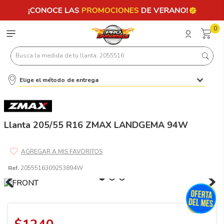
0
Busca la medida de tu llanta: 2055516
Elige el método de entrega
Términos más buscados
1
.
llantas 205 55 16
2
.
235
Llanta 205/55 R16 ZMAX LANDGEMA 94W
3
.
225
4
.
215
Ref.
2055516309253894W
5
.
205
6
.
185
7
.
245