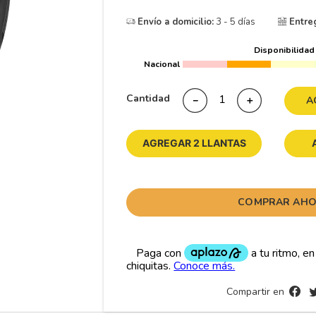
10
265
.
Envío a domicilio:
3 - 5 días
Entre
Disponibilidad
Nacional
Cantidad
－
＋
A
AGREGAR 2 LLANTAS
COMPRAR AH
Compartir en