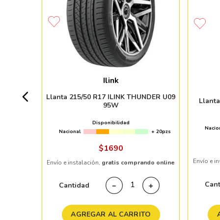
MO HTR
Ilink
7pzs
Llanta 215/50 R17 ILINK THUNDER U09
Llant
95W
Disponibilidad
Nacio
Nacional
+ 20pzs
ndo online
$
1690
Envío e i
Envío e instalación,
gratis comprando online
＋
Can
Cantidad
－
＋
TO
AGREGAR AL CARRITO