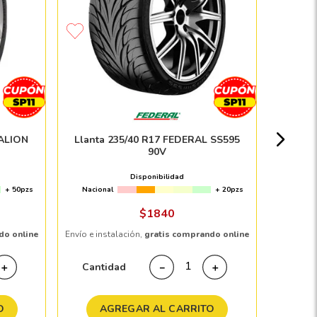
Paquete 
Nacion
EALION
Llanta 235/40 R17 FEDERAL SS595
90V
Disponibilidad
+ 50pzs
Nacional
+ 20pzs
Envío e in
$
1840
do online
Envío e instalación,
gratis comprando online
Cant
Cantidad
＋
－
＋
A
O
AGREGAR AL CARRITO