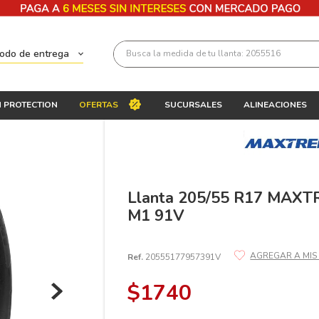
Busca la medida de tu llanta: 2055516
todo de entrega
Términos más buscados
 PROTECTION
OFERTAS
SUCURSALES
ALINEACIONES
1
.
llantas 205 55 16
2
.
235
3
.
225
4
.
215
Llanta 205/55 R17 MAX
M1 91V
5
.
205
6
.
185
Ref.
20555177957391V
7
.
245
$
1740
8
.
195 65 15
9
.
195