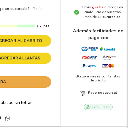
Envío
gratis
o recoge en
ga en sucursal:
1 - 2 días
cualquiera de nuestras
más de
75 sucursales
+ 20pzs
Además facilidades de
pago con
GREGAR AL CARRITO
AGREGAR 4 LLANTAS
¡Pago a meses
con tarjetas
de crédito!
ORA
Pago en sucursal