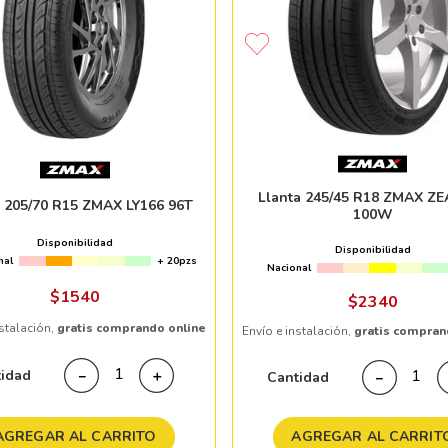
Llanta 245/45 R18 ZMAX Z
a 205/70 R15 ZMAX LY166 96T
100W
Disponibilidad
Disponibilidad
nal
+ 20pzs
Nacional
$
1540
$
2340
nstalación,
gratis comprando online
Envío e instalación,
gratis compran
tidad
－
＋
Cantidad
－
AGREGAR AL CARRITO
AGREGAR AL CARRIT