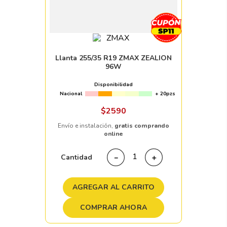
Llanta 255/35 R19 ZMAX ZEALION
96W
Disponibilidad
Nacional
+ 20pzs
$
2590
Envío e instalación,
gratis comprando
online
Cantidad
－
＋
AGREGAR AL CARRITO
COMPRAR AHORA