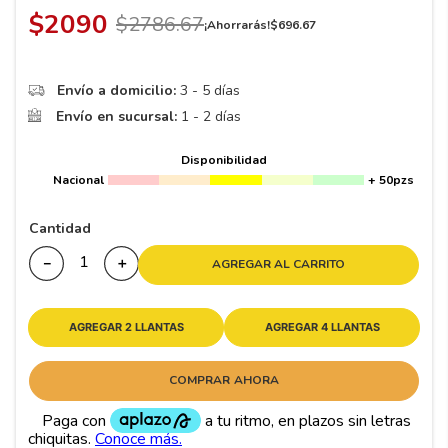
8
.
195 65 15
$
2090
$
2786
.
67
¡Ahorrarás!
$
696
.
67
9
.
195
10
265
.
Envío a domicilio:
3 - 5 días
Envío en sucursal:
1 - 2 días
Disponibilidad
Nacional
+ 50pzs
Cantidad
－
＋
AGREGAR AL CARRITO
AGREGAR 2 LLANTAS
AGREGAR 4 LLANTAS
COMPRAR AHORA