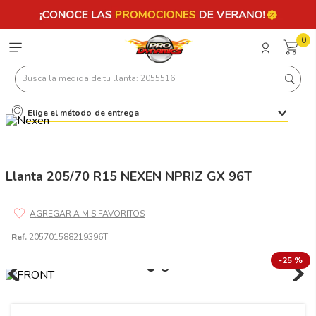
0
Busca la medida de tu llanta: 2055516
Elige el método de entrega
Términos más buscados
1
.
llantas 205 55 16
2
.
235
Llanta 205/70 R15 NEXEN NPRIZ GX 96T
3
.
225
4
.
215
Ref.
205701588219396T
5
.
205
-
25 %
6
.
185
7
.
245