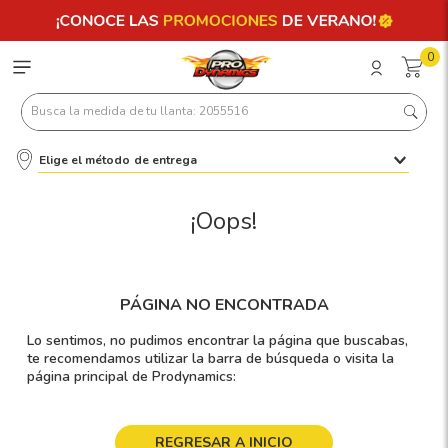
0
Busca la medida de tu llanta: 2055516
Elige el método de entrega
Términos más buscados
1
.
llantas 205 55 16
¡Oops!
2
.
235
3
.
225
PÁGINA NO ENCONTRADA
4
.
215
Lo sentimos, no pudimos encontrar la página que buscabas,
5
.
185
te recomendamos utilizar la barra de búsqueda o visita la
página principal de Prodynamics:
6
.
205
7
.
245
REGRESAR A INICIO