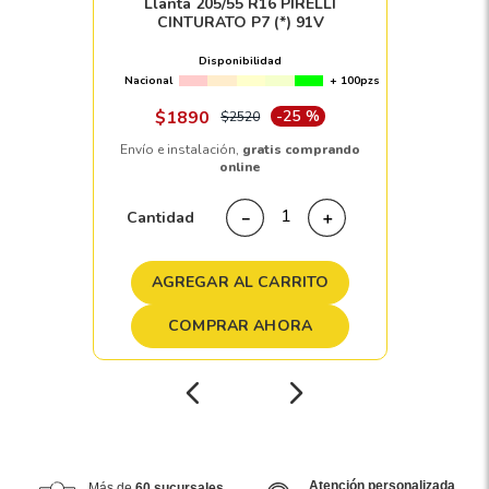
Llanta 205/55 R16 PIRELLI
CINTURATO P7 (*) 91V
Disponibilidad
Nacional
+ 100pzs
$
1890
-
25 %
$
2520
Envío e instalación,
gratis comprando
online
Cantidad
－
＋
AGREGAR AL CARRITO
COMPRAR AHORA
Atención personalizada
Más de
60 sucursales