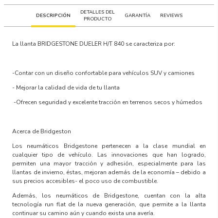
DETALLES DEL
DESCRIPCIÓN
GARANTÍA
REVIEWS
PRODUCTO
La llanta
BRIDGESTONE DUELER H/T 840
se caracteriza por:
-Contar con un
diseño confortable para vehículos SUV y camiones
-
Mejorar la calidad de vida
de tu llanta
-Ofrecen
seguridad y excelente tracción en terrenos secos y húmedos
Acerca de Bridgeston
Los neumáticos Bridgestone
pertenecen a la clase mundial en
cualquier tipo de vehículo. Las innovaciones que han logrado,
permiten una
mayor tracción y adhesión
, especialmente para las
llantas de invierno, éstas, mejoran además de la economía – debido a
sus precios accesibles- el poco uso de combustible.
Además, los neumáticos de Bridgestone, cuentan con la
alta
tecnología run flat de la nueva generación,
que permite a la llanta
continuar su camino aún y cuando exista una avería.