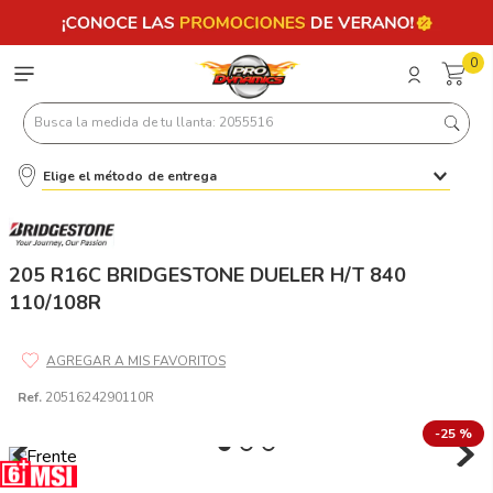
0
Busca la medida de tu llanta: 2055516
Elige el método de entrega
Términos más buscados
1
.
llantas 205 55 16
2
.
235
205 R16C BRIDGESTONE DUELER H/T 840
110/108R
3
.
225
4
.
215
5
.
205
Ref.
2051624290110R
6
.
185
-
25 %
7
.
195 65 15