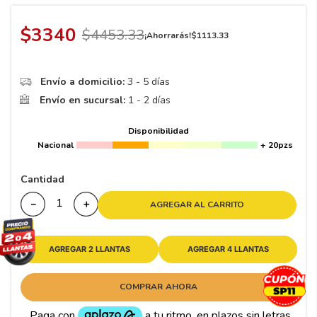
8
.
195
9
.
265
$
3340
$
4453
.
33
¡Ahorrarás!
$
1113
.
33
10
175
.
Envío a domicilio:
3 - 5 días
Envío en sucursal:
1 - 2 días
Disponibilidad
Nacional
+ 20pzs
Cantidad
－
＋
AGREGAR AL CARRITO
AGREGAR 2 LLANTAS
AGREGAR 4 LLANTAS
COMPRAR AHORA