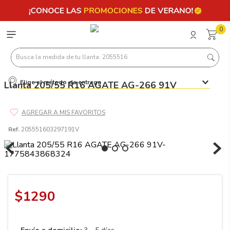
0
Busca la medida de tu llanta: 2055516
Elige el método de entrega
Llanta 205/55 R16 AGATE AG-266 91V
Términos más buscados
1
.
llantas 205 55 16
2
.
235
Ref.
205551603297191V
3
.
225
4
.
215
5
.
185
$
1290
6
.
205
7
.
245