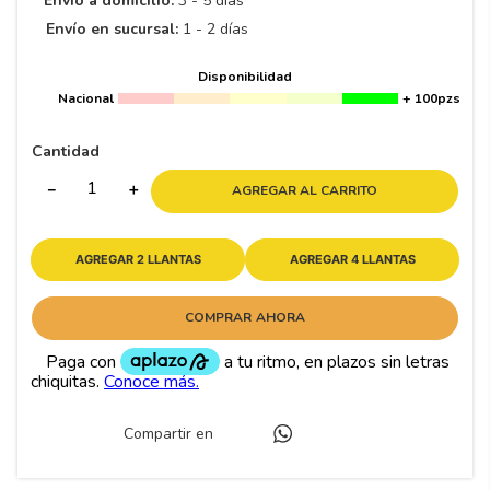
Envío a domicilio:
3 - 5 días
8
.
195 65 15
Envío en sucursal:
1 - 2 días
9
.
195
Disponibilidad
10
265
.
Nacional
+ 100pzs
Cantidad
－
＋
AGREGAR AL CARRITO
AGREGAR 2 LLANTAS
AGREGAR 4 LLANTAS
COMPRAR AHORA
Compartir en